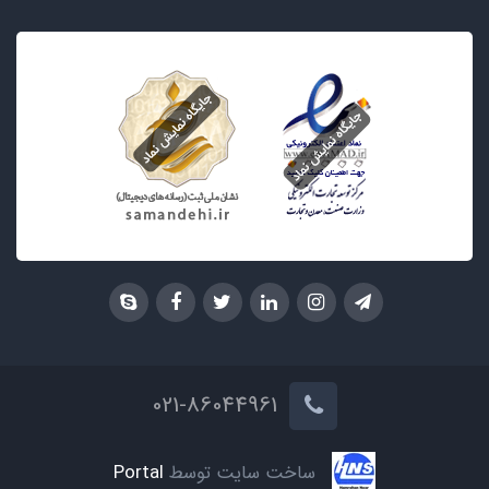
021-86044961
ساخت سایت توسط
Portal