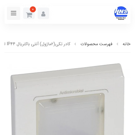
0
خانه
فهرست محصولات
کادر تکي(2ماژول) آنتی باکتریال IP44 لگراند