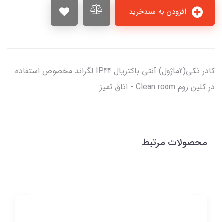
افزودن به سبدخرید
کادر تکي(2ماژول) آنتی باکتریال IP44 لگراند مخصوص استفاده
در کلین روم Clean room - اتاق تمیز
محصولات مرتبط