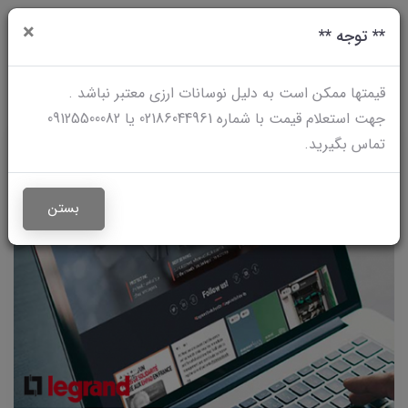
×
0
** توجه **
قیمتها ممکن است به دلیل نوسانات ارزی معتبر نباشد .
جهت استعلام قیمت با شماره 02186044961 یا 09125500082
تماس بگیرید.
بستن