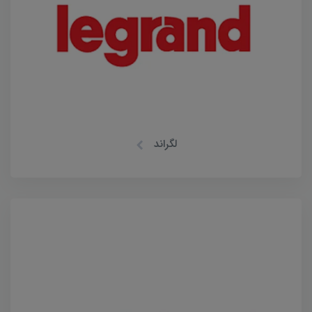
لگراند