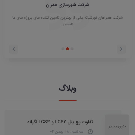
شرکت شهرسازی عمران
شرکت همراهان نورشبکه یکی از بهترین تامین کننده های پروژه های ما
حترم
هستن.
وبلاگ
تفاوت پچ پنل LCS2 و LCS3 لگراند
ﺳﻪشنبه، 28 بهمن 04