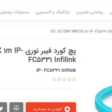
س
روشنایی فیلیپس
ترانکینگ و اکسسوری
محصولات زومتوبل
پچ كورد فيب
FC5331 Infilink
IP- FC5331 Infilink
افزودن به سبدخرید