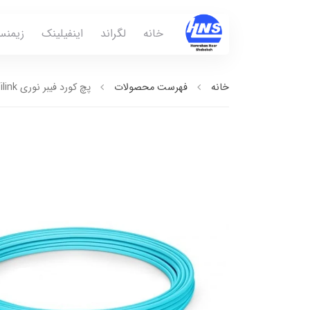
خانه
لگراند
اینفیلینک
زیمن
خانه
فهرست محصولات
پچ كورد فيبر نوري SC- SC OM3 MM DX 1m IP- FC5331 Infilink