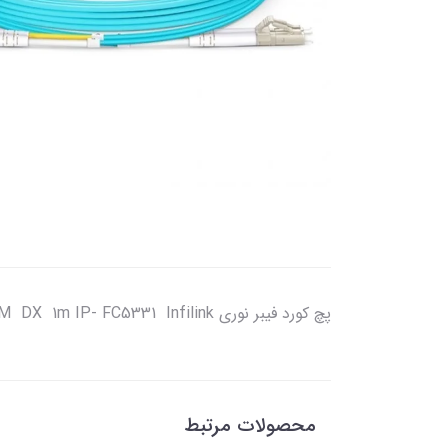
پچ كورد فيبر نوري SC- SC OM3MM DX 1m IP- FC5331 Infilink
محصولات مرتبط