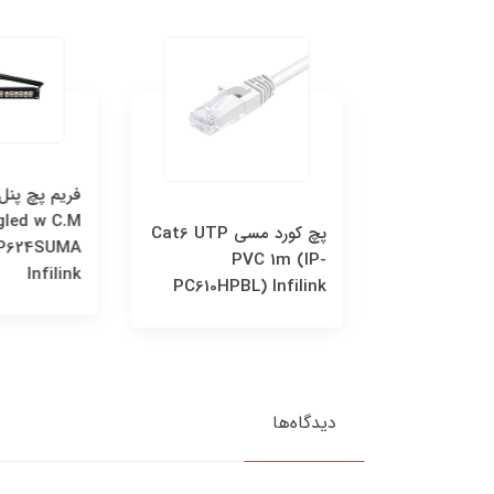
gled w C.M
پچ كورد مسي Cat6 UTP
پچ كورد مسي Cat6 UTP
 PP624SUMA
PVC 1m (IP-
P
Infilink
PC610HPBL) Infilink
PC630HPBL
دیدگاه‌ها