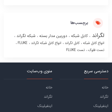
برچسب‌ها
لگراند
کابل شبکه
دوربین مدار بسته
شبکه لگراند
انواع کابل شبکه
کابل لگراند
انواع کابل شبکه لگراند
FLUKE
تست فلوک
تست FLUKE
دسترسی سریع
منوی وب‌سایت
خانه
خانه
لگراند
لگراند
اینفیلینک
اینفیلینک