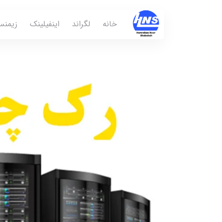
خانه
لگراند
اینفیلینک
زیمن