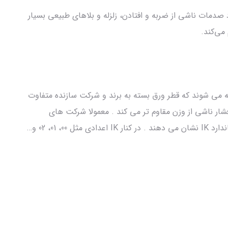
دمات ناشی از ضربه و افتادن، زلزله و بلاهای طبیعی بسیار
می‌کند.
ه می شوند که قطر ورق بسته به برند و شرکت سازنده متفاوت
 فشار ناشی از وزن مقاوم تر می کند . معمولا شرکت های
سازنده میزان مقاومت رک ها را در برابر ضربه با استاندارد IK نشان می دهند . در کنار IK اعدادی مثل 00، 01، 02 و…