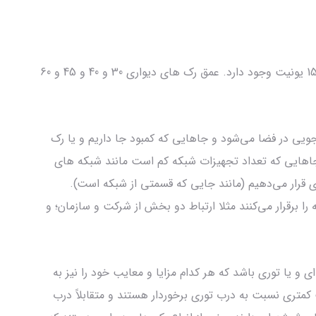
رک های دیواری در اندازه های 2 و 4 و 6 و 9 و 12 و 15 یونیت وجود دارد. عمق رک های دیواری 30 و 40 و 45 و 60
یی در فضا می‌شود و جاهایی که کمبود جا داریم و یا رک
 جاهایی که تعداد تجهیزات شبکه کم است مانند شبکه های
هیزات Edge را در رک دیواری قرار می‌دهیم (مانند جایی که قسمتی از شبکه است).
و شبکه را برقرار می‌کنند مثلا ارتباط دو بخش از شرکت و سازمان؛ و
و یا توری باشد که هر کدام مزایا و معایب خود را نیز به
کمتری نسبت به درب توری برخوردار هستند و متقابلاً درب