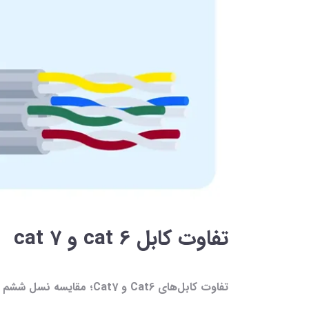
تفاوت کابل cat 6 و cat 7
تفاوت کابل‌های Cat6 و Cat7؛ مقایسه نسل ششم و هفتم کابل‌های شبکه