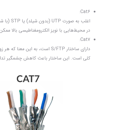
Cat6:
اغلب به ص
در محیط‌هایی با نویز الکترومغناطیسی بالا ممک
Cat7:
دارای ساختار S/FTP است، به این م
کلی است. این ساختار باعث کاهش چشمگیر تداخل نویزی (EMI) و افزایش امنیت انتق