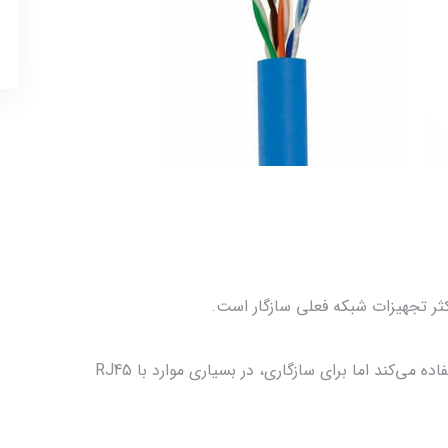
در استاندارد اصلی از کانکتور GG45 یا TERA استفاده می‌کند اما برای سازگاری، در بسیاری موارد با RJ45