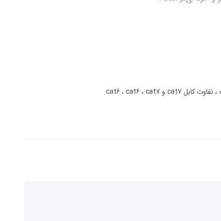
ه
تفاوت کابل cat7 و cat6
cat7
cat6