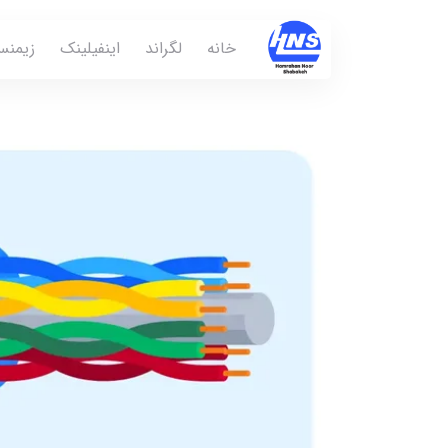
خانه
لگراند
اینفیلینک
زیمن