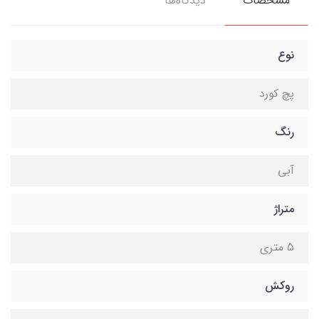
مشخصات
دیدگاه‌ها
نوع
پچ کورد
رنگ
آبی
متراژ
5 متری
روکش