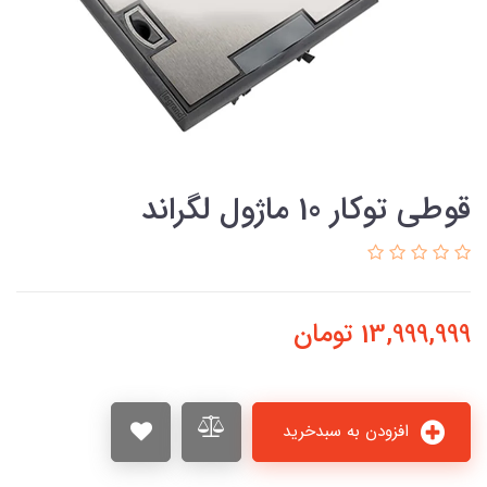
قوطي توکار 10 ماژول لگراند
13,999,999
تومان
افزودن به سبدخرید