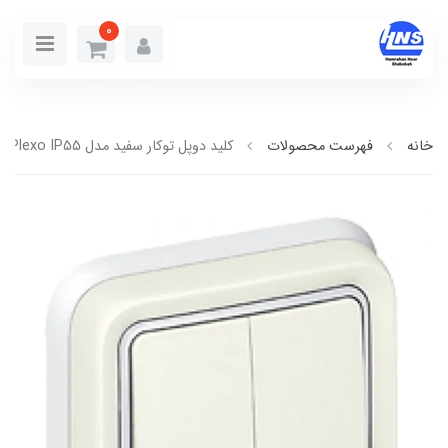
0
خانه
فهرست محصولات
کليد دوپل توکار سفيد مدل Plexo IP55 کامل لگراند