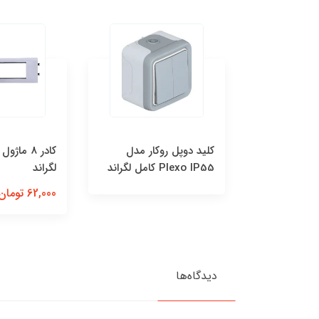
ر تکي(2ماژول) آنتی
کليد دوپل روکار مدل
Plexo IP55 کامل لگراند
لگراند
62,000 تومان
دیدگاه‌ها