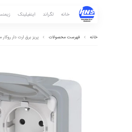
خانه
لگراند
اینفیلینک
زیمن
خانه
فهرست محصولات
پريز برق ارت دار روکار مدل Plexo IP55 کامل