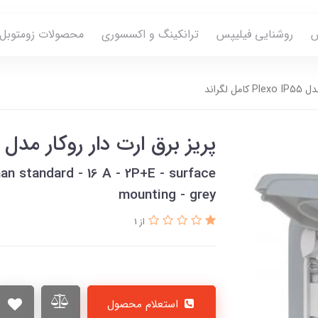
س
روشنایی فیلیپس
ترانکینگ و اکسسوری
محصولات زومتوبل
 لگراند
پريز برق ارت دار روکار مدل Plexo IP55 کامل لگراند
an standard - 16 A - 2P+E - surface
mounting - grey
از 1
استعلام محصول