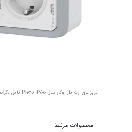
پريز برق ارت دار روکار مدل Plexo IP55 کامل لگراندSocket outlet Plexo IP55 - German standard - 16 A - 2P+E - surface mounting - grey
محصولات مرتبط