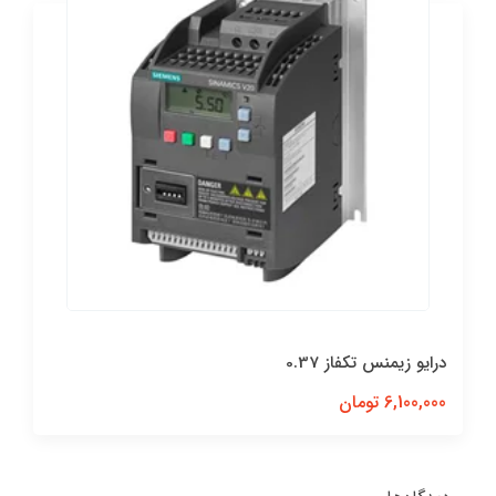
درایو زیمنس تکفاز 0.37
6,100,000 تومان