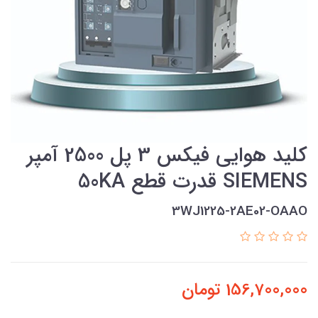
کلید هوایی فیکس 3 پل 2500 آمپر
SIEMENS قدرت قطع 50KA
3WJ1225-2AE02-OAAO
156,700,000
تومان