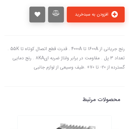
افزودن به سبدخرید
رنج جریانی از 1600A تا 4000A . قدرت قطع اتصال کوتاه تا 55K .
تعداد 3 پل . مقاومت در برابر ولتاژ ضربه ای8KA . رنج دمایی
گسترده از 20- تا 70+ .طیف وسیعی از لوازم جانبی
محصولات مرتبط