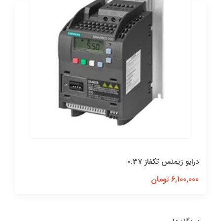
درایو زیمنس تکفاز 0.37
6,100,000 تومان