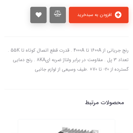
افزودن به سبدخرید
رنج جریانی از 1600A تا 4000A . قدرت قطع اتصال کوتاه تا 55K .
تعداد 3 پل . مقاومت در برابر ولتاژ ضربه ای8KA . رنج دمایی
گسترده از 20- تا 70+ .طیف وسیعی از لوازم جانبی
محصولات مرتبط