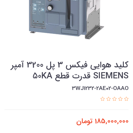
کلید هوایی فیکس 3 پل 3200 آمپر
SIEMENS قدرت قطع 50KA
3WJ1232-2AE02-OAAO
185,000,000
تومان