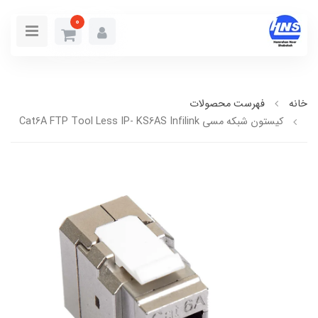
0
خانه
فهرست محصولات
کیستون شبکه مسي Cat6A FTP Tool Less IP- KS6AS Infilink