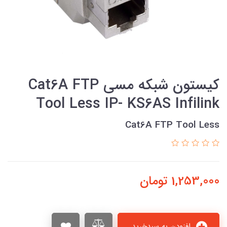
کیستون شبکه مسي Cat6A FTP
Tool Less IP- KS6AS Infilink
Cat6A FTP Tool Less
1,253,000
تومان
افزودن به سبدخرید