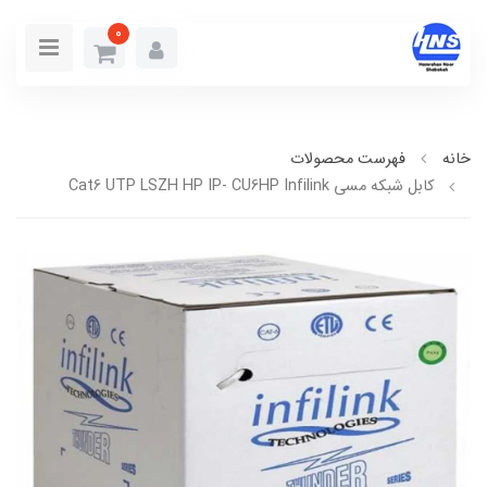
0
خانه
فهرست محصولات
كابل شبكه مسي Cat6 UTP LSZH HP IP- CU6HP Infilink