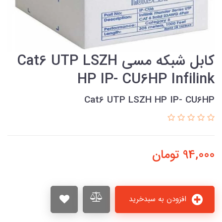
كابل شبكه مسي Cat6 UTP LSZH
HP IP- CU6HP Infilink
Cat6 UTP LSZH HP IP- CU6HP
94,000
تومان
افزودن به سبدخرید