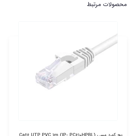
محصولات مرتبط
پچ كورد مسي Cat6 UTP PVC 1m (IP- PC610HPBL)