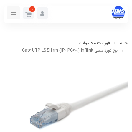
0
خانه
فهرست محصولات
پچ كورد مسي Cat6 UTP LSZH 1m (IP- PC601) Infilink