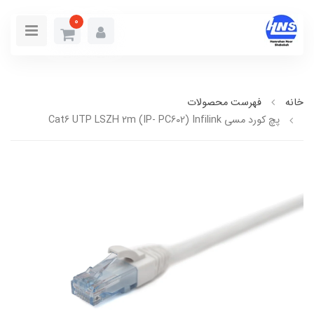
0
خانه
فهرست محصولات
پچ كورد مسي Cat6 UTP LSZH 2m (IP- PC602) Infilink