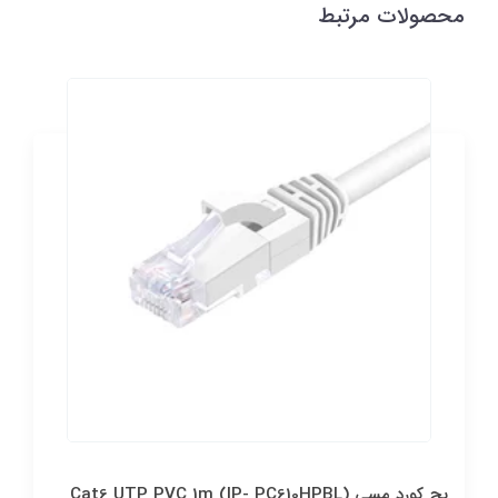
محصولات مرتبط
پچ كورد مسي Cat6 UTP PVC 1m (IP- PC610HPBL)