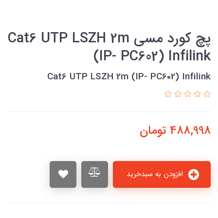
پچ كورد مسي Cat6 UTP LSZH 2m
(IP- PC602) Infilink
Cat6 UTP LSZH 2m (IP- PC602) Infilink
488,998
تومان
افزودن به سبدخرید