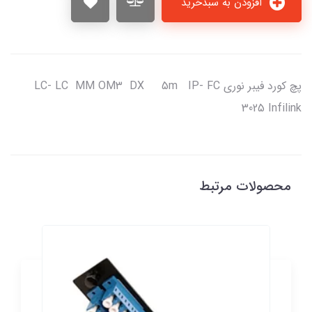
افزودن به سبدخرید
پچ كورد فيبر نوري LC- LC MM OM3 DX 5m IP- FC
3025 Infilink
محصولات مرتبط