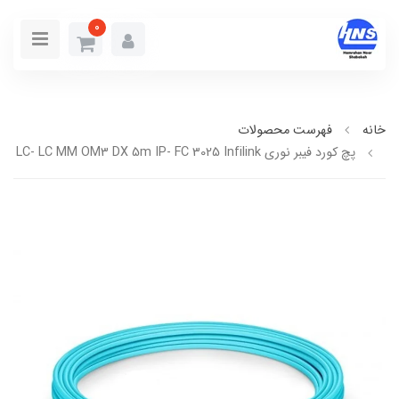
0
خانه
فهرست محصولات
پچ كورد فيبر نوري LC- LC MM OM3 DX 5m IP- FC 3025 Infilink