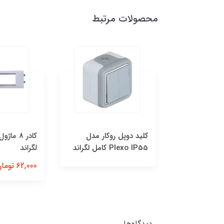
محصولات مرتبط
ر تکي(2ماژول) آنتی
کليد دوپل روکار مدل
Plexo IP55 کامل لگراند
لگراند
62,000 تومان
دیدگاه‌ها