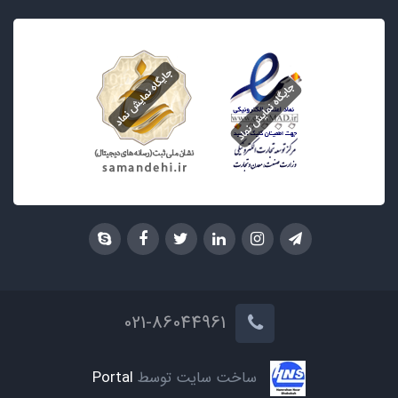
021-86044961
ساخت سایت توسط
Portal