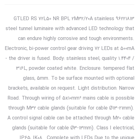
96221813 GTLED RS 72L50 NR BPL 2M32/20A stainless
steel tunnel luminaire with advanced LED technology that
can endure highly corrosive and tough environments.
Electronic, bi-power control gear driving 72 LEDs at 500mA
- the driver is fused. Body: stainless steel, quality 1.4404 /
316L, powder coated white. Enclosure: tempered flat
glass, 5mm. To be surface mounted with optional
brackets, available on request. Light distribution: Narrow
Road. Through wiring of 5x10mm² mains cable is possible
through M32 cable glands (suitable for cable Ø13-21mm).
A control signal cable can be attached through M20 cable
glands (suitable for cable Ø3-13mm). Class I electrical,
IP65, IK08. Complete with LEDs.Due to the unique