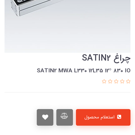
چراغ SATIN2
SATIN2 MWA L330 12L35 12° 830 IO
استعلام محصول