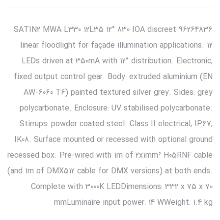
96264836 SATIN2 MWA L330 12L35 12° 830 IOA discreet
linear floodlight for façade illumination applications. 12
LEDs driven at 350mA with 12° distribution. Electronic,
fixed output control gear. Body: extruded aluminium (EN
AW-6060 T6) painted textured silver grey. Sides: grey
polycarbonate. Enclosure: UV stabilised polycarbonate.
Stirrups: powder coated steel. Class II electrical, IP67,
IK08. Surface mounted or recessed with optional ground
recessed box. Pre-wired with 1m of 2x1mm² H05RNF cable
(and 1m of DMX512 cable for DMX versions) at both ends.
Complete with 3000K LEDDimensions: 332 x 75 x 70
mmLuminaire input power: 14 WWeight: 1.4 kg