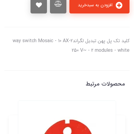
افزودن به سبدخرید
کليد تک پل پهن تبديل لگراند2-way switch Mosaic - 10 AX
250 V~ - 2 modules - white
محصولات مرتبط