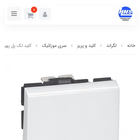
0
خانه
لگراند
کلید و پریز
سری موزائیک
کليد تک پل پهن تب