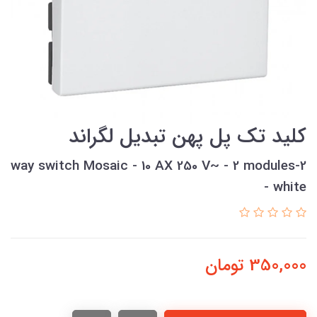
کليد تک پل پهن تبديل لگراند
2-way switch Mosaic - 10 AX 250 V~ - 2 modules
- white
350,000
تومان