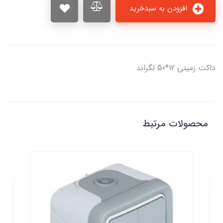
افزودن به سبدخرید
داکت زميني 12*50 لگراند
محصولات مرتبط