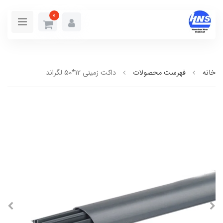
0
خانه
فهرست محصولات
داکت زميني 12*50 لگراند