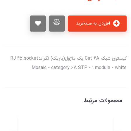
افزودن به سبدخرید
کيستون شبکه Cat 6A يک ماژول(باريک) لگراندRJ 45 socket
Mosaic - category 6A STP - 1 module - white
محصولات مرتبط