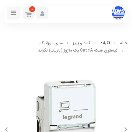
0
خانه
لگراند
کلید و پریز
سری موزائیک
کيستون شبکه Cat 6A يک ماژول(باريک) لگراند