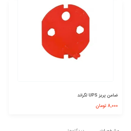
ضامن پريز UPS لگراند
8,000 تومان
مشخصات
دیدگاه‌ها